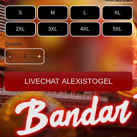
Size
S
M
L
XL
2XL
3XL
4XL
5XL
Quantity
-
+
LIVECHAT ALEXISTOGEL